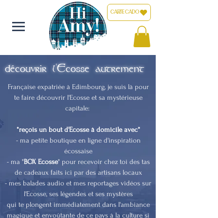
CARTE CADO
découvrir l'Ecosse autrement
Française expatriée à Edimbourg, je suis là pour
te faire découvrir l'Ecosse et sa mystérieuse
capitale:
*reçois un bout d'Ecosse à domicile avec*
- ma petite boutique en ligne d'inspiration
écossaise
- ma "
BOX Ecosse
" pour recevoir chez toi des tas
de cadeaux faits ici par des artisans locaux
- mes balades audio et mes reportages vidéos sur
l'Ecosse, ses légendes et ses mystères
qui te plongent immédiatement dans l'ambiance
magique et envoûtante de ce pays à la culture si