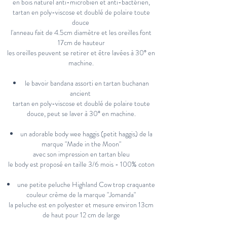
en bois naturel anti-microbien et anti-bactérien,
tartan en poly-viscose et doublé de polaire toute
douce
l'anneau fait de 4.5cm diamètre et les oreilles font
17cm de hauteur
les oreilles peuvent se retirer et être lavées à 30° en
machine.
le bavoir bandana assorti en tartan buchanan
ancient
tartan en poly-viscose et doublé de polaire toute
douce,
peut se laver à 30° en machine.
un adorable body wee haggis (petit haggis) de la
marque "Made in the Moon"
avec son impression en tartan bleu
le body est proposé en taille 3/6 mois - 100% coton
une petite peluche Highland Cow trop craquante
couleur crème de la marque "Jomanda"
la peluche est en polyester et mesure environ 13cm
de haut pour 12 cm de large