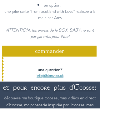
en option:
une jolie carte "from Scotland with Love" réalisée à la
main par Amy
ATTENTION:
les envois de la BOX BABY ne sont
pas garantis pour Noël
commander
une question?
info@hiamy.co.uk
et pour encore plus d'Ecosse:
découvre ma boutique Ecosse, mes vidéos en direct
d'Ecosse, ma papeterie inspirée par l'Ecosse, mes
balades audio virtuelles dans Edimbourg, mon jeu
d'activité pour découvrir l'Ecosse et mes jeux de
piste sur Edimbourg
Made in Scotland with l
ve
♥