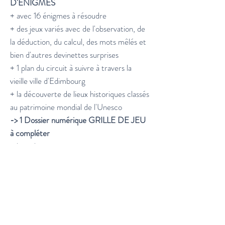
D'ENIGMES
+ avec 16 énigmes à résoudre
+ des jeux variés avec de l'observation, de
la déduction, du calcul, des mots mêlés et
bien d'autres devinettes surprises
+ 1 plan du circuit à suivre à travers la
vieille ville d'Edimbourg
+ la découverte de lieux historiques classés
au patrimoine mondial de l'Unesco
-> 1 Dossier numérique GRILLE DE JEU
à compléter
+ les solutions
+ BONUS: des petites anecdotes
historiques et rigolotes liées à l'intrigue du
Jeu
Note:
Le prix par Jeu est proposé pour 1
enfant, je compte sur ton honnêteté si